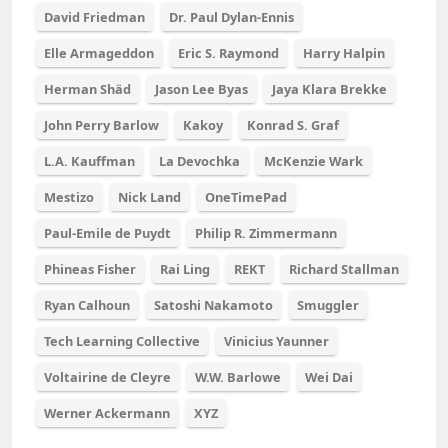
David Friedman
Dr. Paul Dylan-Ennis
Elle Armageddon
Eric S. Raymond
Harry Halpin
Herman Shäd
Jason Lee Byas
Jaya Klara Brekke
John Perry Barlow
Kakoy
Konrad S. Graf
L.A. Kauffman
La Devochka
McKenzie Wark
Mestizo
Nick Land
OneTimePad
Paul-Emile de Puydt
Philip R. Zimmermann
Phineas Fisher
Rai Ling
REKT
Richard Stallman
Ryan Calhoun
Satoshi Nakamoto
Smuggler
Tech Learning Collective
Vinicius Yaunner
Voltairine de Cleyre
W.W. Barlowe
Wei Dai
Werner Ackermann
XYZ