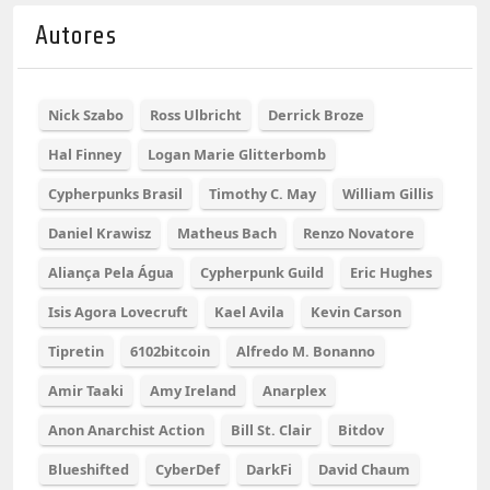
Autores
Nick Szabo
Ross Ulbricht
Derrick Broze
Hal Finney
Logan Marie Glitterbomb
Cypherpunks Brasil
Timothy C. May
William Gillis
Daniel Krawisz
Matheus Bach
Renzo Novatore
Aliança Pela Água
Cypherpunk Guild
Eric Hughes
Isis Agora Lovecruft
Kael Avila
Kevin Carson
Tipretin
6102bitcoin
Alfredo M. Bonanno
Amir Taaki
Amy Ireland
Anarplex
Anon Anarchist Action
Bill St. Clair
Bitdov
Blueshifted
CyberDef
DarkFi
David Chaum