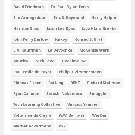
David Friedman
Dr. Paul Dylan-Ennis
Elle Armageddon
Eric S. Raymond
Harry Halpin
Herman Shäd
Jason Lee Byas
Jaya Klara Brekke
John Perry Barlow
Kakoy
Konrad S. Graf
L.A. Kauffman
La Devochka
McKenzie Wark
Mestizo
Nick Land
OneTimePad
Paul-Emile de Puydt
Philip R. Zimmermann
Phineas Fisher
Rai Ling
REKT
Richard Stallman
Ryan Calhoun
Satoshi Nakamoto
Smuggler
Tech Learning Collective
Vinicius Yaunner
Voltairine de Cleyre
W.W. Barlowe
Wei Dai
Werner Ackermann
XYZ