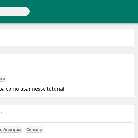
ura
ba como usar nesse tutorial
r
to Anarquia
Censura