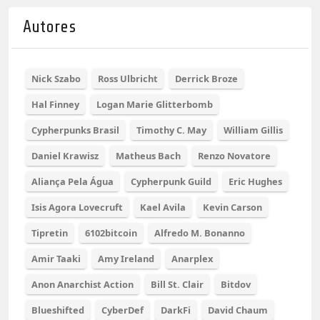
Autores
Nick Szabo
Ross Ulbricht
Derrick Broze
Hal Finney
Logan Marie Glitterbomb
Cypherpunks Brasil
Timothy C. May
William Gillis
Daniel Krawisz
Matheus Bach
Renzo Novatore
Aliança Pela Água
Cypherpunk Guild
Eric Hughes
Isis Agora Lovecruft
Kael Avila
Kevin Carson
Tipretin
6102bitcoin
Alfredo M. Bonanno
Amir Taaki
Amy Ireland
Anarplex
Anon Anarchist Action
Bill St. Clair
Bitdov
Blueshifted
CyberDef
DarkFi
David Chaum