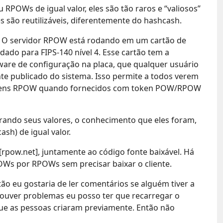
POWs de igual valor, eles são tão raros e “valiosos”
s são reutilizáveis, diferentemente do hashcash.
. O servidor RPOW está rodando em um cartão de
dado para FIPS-140 nível 4. Esse cartão tem a
are de configuração na placa, que qualquer usuário
nte publicado do sistema. Isso permite a todos verem
tokens RPOW quando fornecidos com token POW/RPOW
orando seus valores, o conhecimento que eles foram,
h) de igual valor.
rpow.net], juntamente ao código fonte baixável. Há
OWs por RPOWs sem precisar baixar o cliente.
ão eu gostaria de ler comentários se alguém tiver a
houver problemas eu posso ter que recarregar o
que as pessoas criaram previamente. Então não