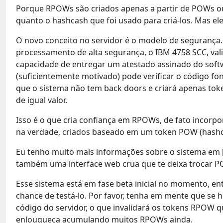
Porque RPOWs são criados apenas a partir de POWs ou R
quanto o hashcash que foi usado para criá-los. Mas ele
O novo conceito no servidor é o modelo de segurança
processamento de alta segurança, o IBM 4758 SCC, vali
capacidade de entregar um atestado assinado do softw
(suficientemente motivado) pode verificar o código fo
que o sistema não tem back doors e criará apenas 
de igual valor.
Isso é o que cria confiança em RPOWs, de fato incorp
na verdade, criados baseado em um token POW (hashcas
Eu tenho muito mais informações sobre o sistema em [
também uma interface web crua que te deixa trocar P
Esse sistema está em fase beta inicial no momento, ent
chance de testá-lo. Por favor, tenha em mente que se 
código do servidor, o que invalidará os tokens RPOW 
enlouqueça acumulando muitos RPOWs ainda.