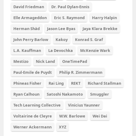
David Friedman
Dr. Paul Dylan-Ennis
Elle Armageddon
Eric S. Raymond
Harry Halpin
Herman Shäd
Jason Lee Byas
Jaya Klara Brekke
John Perry Barlow
Kakoy
Konrad S. Graf
L.A. Kauffman
La Devochka
McKenzie Wark
Mestizo
Nick Land
OneTimePad
Paul-Emile de Puydt
Philip R. Zimmermann
Phineas Fisher
Rai Ling
REKT
Richard Stallman
Ryan Calhoun
Satoshi Nakamoto
Smuggler
Tech Learning Collective
Vinicius Yaunner
Voltairine de Cleyre
W.W. Barlowe
Wei Dai
Werner Ackermann
XYZ