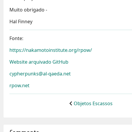
Muito obrigado -
Hal Finney
Fonte:
https://nakamotoinstitute.org/rpow/
Website arquivado GitHub
cypherpunks@al-qaeda.net
rpow.net
Objetos Escassos