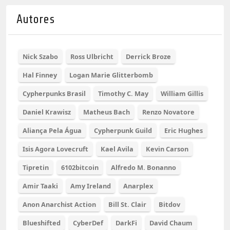
Autores
Nick Szabo
Ross Ulbricht
Derrick Broze
Hal Finney
Logan Marie Glitterbomb
Cypherpunks Brasil
Timothy C. May
William Gillis
Daniel Krawisz
Matheus Bach
Renzo Novatore
Aliança Pela Água
Cypherpunk Guild
Eric Hughes
Isis Agora Lovecruft
Kael Avila
Kevin Carson
Tipretin
6102bitcoin
Alfredo M. Bonanno
Amir Taaki
Amy Ireland
Anarplex
Anon Anarchist Action
Bill St. Clair
Bitdov
Blueshifted
CyberDef
DarkFi
David Chaum