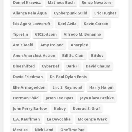
Daniel Krawisz
Matheus Bach
Renzo Novatore
Aliança Pela Água
Cypherpunk Guild
Eric Hughes
Isis Agora Lovecruft
Kael Avila
Kevin Carson
Tipretin
6102bitcoin
Alfredo M. Bonanno
Amir Taaki
Amy Ireland
Anarplex
Anon Anarchist Action
Bill St. Clair
Bitdov
Blueshifted
CyberDef
DarkFi
David Chaum
David Friedman
Dr. Paul Dylan-Ennis
Elle Armageddon
Eric S. Raymond
Harry Halpin
Herman Shäd
Jason Lee Byas
Jaya Klara Brekke
John Perry Barlow
Kakoy
Konrad S. Graf
L.A. Kauffman
La Devochka
McKenzie Wark
Mestizo
Nick Land
OneTimePad