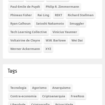
Paul-Emile de Puydt
Philip R. Zimmermann
Phineas Fisher
Rai Ling
REKT
Richard Stallman
Ryan Calhoun
Satoshi Nakamoto
Smuggler
Tech Learning Collective
Vinicius Yaunner
Voltairine de Cleyre
W.W. Barlowe
Wei Dai
Werner Ackermann
XYZ
Tags
Tecnologia
Agorismo
Anarquismo
Contra-economia
Criptoanarquia
FreeRoss
Liberdade
Criptografia
Privacidade