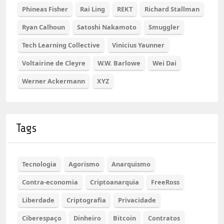
Phineas Fisher
Rai Ling
REKT
Richard Stallman
Ryan Calhoun
Satoshi Nakamoto
Smuggler
Tech Learning Collective
Vinicius Yaunner
Voltairine de Cleyre
W.W. Barlowe
Wei Dai
Werner Ackermann
XYZ
Tags
Tecnologia
Agorismo
Anarquismo
Contra-economia
Criptoanarquia
FreeRoss
Liberdade
Criptografia
Privacidade
Ciberespaço
Dinheiro
Bitcoin
Contratos