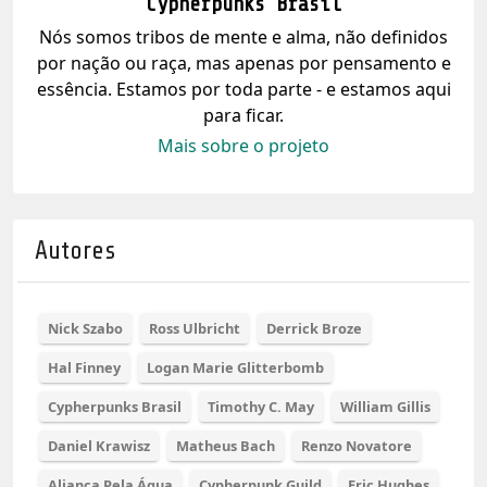
Cypherpunks Brasil
Nós somos tribos de mente e alma, não definidos
por nação ou raça, mas apenas por pensamento e
essência. Estamos por toda parte - e estamos aqui
para ficar.
Mais sobre o projeto
Autores
Nick Szabo
Ross Ulbricht
Derrick Broze
Hal Finney
Logan Marie Glitterbomb
Cypherpunks Brasil
Timothy C. May
William Gillis
Daniel Krawisz
Matheus Bach
Renzo Novatore
Aliança Pela Água
Cypherpunk Guild
Eric Hughes