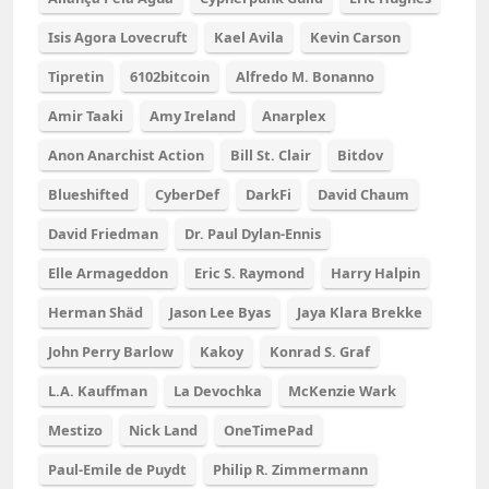
Isis Agora Lovecruft
Kael Avila
Kevin Carson
Tipretin
6102bitcoin
Alfredo M. Bonanno
Amir Taaki
Amy Ireland
Anarplex
Anon Anarchist Action
Bill St. Clair
Bitdov
Blueshifted
CyberDef
DarkFi
David Chaum
David Friedman
Dr. Paul Dylan-Ennis
Elle Armageddon
Eric S. Raymond
Harry Halpin
Herman Shäd
Jason Lee Byas
Jaya Klara Brekke
John Perry Barlow
Kakoy
Konrad S. Graf
L.A. Kauffman
La Devochka
McKenzie Wark
Mestizo
Nick Land
OneTimePad
Paul-Emile de Puydt
Philip R. Zimmermann