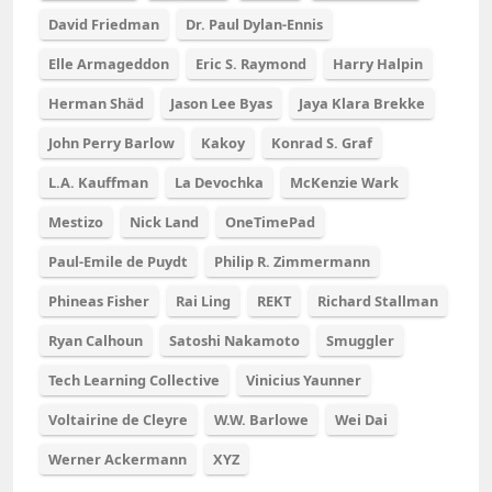
David Friedman
Dr. Paul Dylan-Ennis
Elle Armageddon
Eric S. Raymond
Harry Halpin
Herman Shäd
Jason Lee Byas
Jaya Klara Brekke
John Perry Barlow
Kakoy
Konrad S. Graf
L.A. Kauffman
La Devochka
McKenzie Wark
Mestizo
Nick Land
OneTimePad
Paul-Emile de Puydt
Philip R. Zimmermann
Phineas Fisher
Rai Ling
REKT
Richard Stallman
Ryan Calhoun
Satoshi Nakamoto
Smuggler
Tech Learning Collective
Vinicius Yaunner
Voltairine de Cleyre
W.W. Barlowe
Wei Dai
Werner Ackermann
XYZ