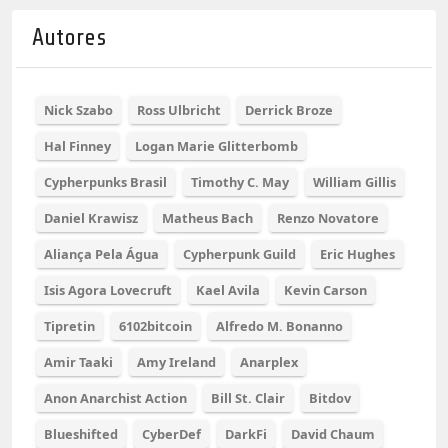
Autores
Nick Szabo
Ross Ulbricht
Derrick Broze
Hal Finney
Logan Marie Glitterbomb
Cypherpunks Brasil
Timothy C. May
William Gillis
Daniel Krawisz
Matheus Bach
Renzo Novatore
Aliança Pela Água
Cypherpunk Guild
Eric Hughes
Isis Agora Lovecruft
Kael Avila
Kevin Carson
Tipretin
6102bitcoin
Alfredo M. Bonanno
Amir Taaki
Amy Ireland
Anarplex
Anon Anarchist Action
Bill St. Clair
Bitdov
Blueshifted
CyberDef
DarkFi
David Chaum